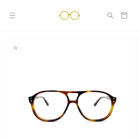
Vai
direttamente
ai contenuti
Carrello
Passa alle
informazioni
sul prodotto