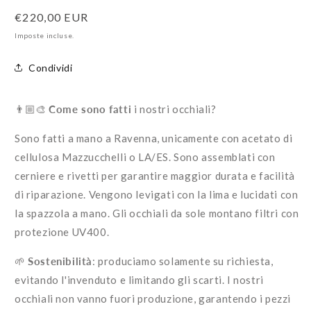
quantità
quantità
Prezzo
€220,00 EUR
per
per
Modello
Modello
di
Imposte incluse.
Pilot
Pilot
listino
Condividi
👨🏼‍🎨
Come sono fatti
i nostri occhiali?
Sono fatti a mano a Ravenna, u
nicamente con acetato di
cellulosa Mazzucchelli o LA/ES. Sono assemblati con
cerniere e rivetti per garantire maggior durata e facilità
di riparazione. Vengono levigati con la lima e lucidati con
la spazzola a mano. Gli occhiali da sole montano filtri con
protezione UV400.
🌱
Sostenibilità
: produciamo solamente su richiesta,
evitando l'invenduto e limitando gli scarti. I nostri
occhiali non vanno fuori produzione, garantendo i pezzi