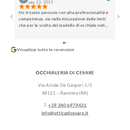
ago 23, 2025
Ho trovato persone con alta professionalità e
Ottim
competenza, sia nella misurazione delle lenti
che per la scelta del modello di occhiale nell
‘ampia gamma disponibile. Rispetto dei tempi
di valutazione del cliente e equipaggiati di
ampia pazienza . Consiglio una visita in negozio
Visualizza tutte le recensioni
OCCHIALERIA DI CESARE
Via Alcide De Gasperi 1/3
48121 – Ravenna (RA)
T.
+39 340 6979431
info@otticadicesare.it