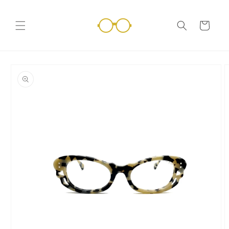
Vai
direttamente
ai contenuti
Carrello
Passa alle
informazioni
sul prodotto