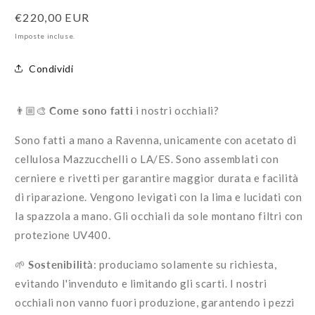
quantità
quantità
Prezzo
€220,00 EUR
per
per
Modello
Modello
di
Imposte incluse.
Olimpia
Olimpia
listino
Condividi
👨🏼‍🎨
Come sono fatti
i nostri occhiali?
Sono fatti a mano a Ravenna, u
nicamente con acetato di
cellulosa Mazzucchelli o LA/ES. Sono assemblati con
cerniere e rivetti per garantire maggior durata e facilità
di riparazione. Vengono levigati con la lima e lucidati con
la spazzola a mano. Gli occhiali da sole montano filtri con
protezione UV400.
🌱
Sostenibilità
: produciamo solamente su richiesta,
evitando l'invenduto e limitando gli scarti. I nostri
occhiali non vanno fuori produzione, garantendo i pezzi