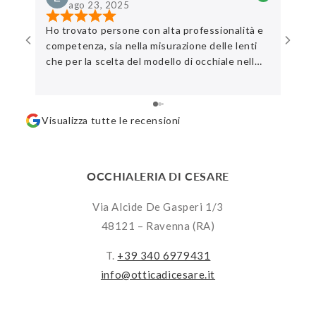
ago 23, 2025
Ho trovato persone con alta professionalità e
Ottim
competenza, sia nella misurazione delle lenti
che per la scelta del modello di occhiale nell
‘ampia gamma disponibile. Rispetto dei tempi
di valutazione del cliente e equipaggiati di
ampia pazienza . Consiglio una visita in negozio
Visualizza tutte le recensioni
OCCHIALERIA DI CESARE
Via Alcide De Gasperi 1/3
48121 – Ravenna (RA)
T.
+39 340 6979431
info@otticadicesare.it