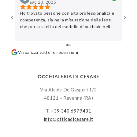
ago 23, 2025
Ho trovato persone con alta professionalità e
Ottim
competenza, sia nella misurazione delle lenti
che per la scelta del modello di occhiale nell
‘ampia gamma disponibile. Rispetto dei tempi
di valutazione del cliente e equipaggiati di
ampia pazienza . Consiglio una visita in negozio
Visualizza tutte le recensioni
OCCHIALERIA DI CESARE
Via Alcide De Gasperi 1/3
48121 – Ravenna (RA)
T.
+39 340 6979431
info@otticadicesare.it