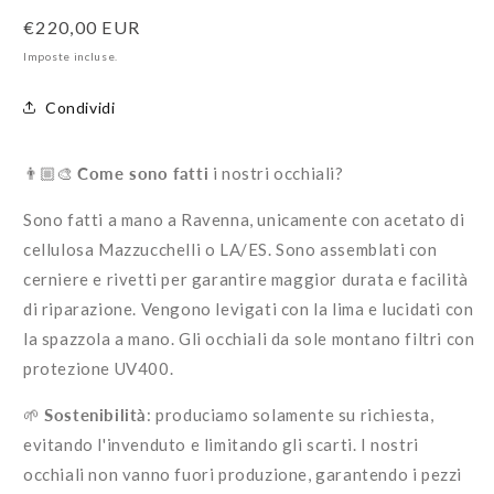
quantità
quantità
Prezzo
€220,00 EUR
per
per
Modello
Modello
di
Imposte incluse.
Madame
Madame
listino
Condividi
👨🏼‍🎨
Come sono fatti
i nostri occhiali?
Sono fatti a mano a Ravenna, u
nicamente con acetato di
cellulosa Mazzucchelli o LA/ES. Sono assemblati con
cerniere e rivetti per garantire maggior durata e facilità
di riparazione. Vengono levigati con la lima e lucidati con
la spazzola a mano. Gli occhiali da sole montano filtri con
protezione UV400.
🌱
Sostenibilità
: produciamo solamente su richiesta,
evitando l'invenduto e limitando gli scarti. I nostri
occhiali non vanno fuori produzione, garantendo i pezzi