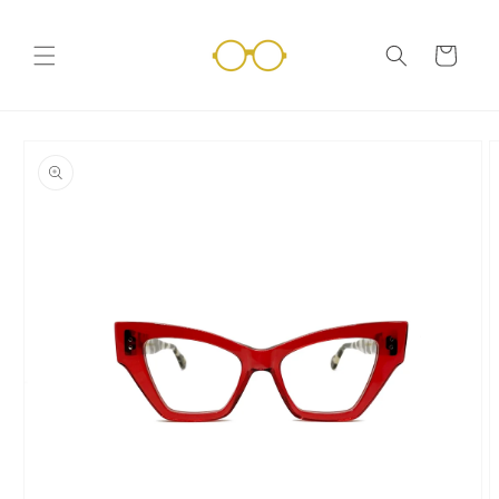
Vai
direttamente
ai contenuti
Carrello
Passa alle
informazioni
sul prodotto